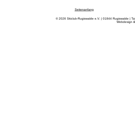
Seitenanfang
© 2026 Skiclub-Rugiswalde e.V. | 01844 Rugiswalde | T
Webdesign &