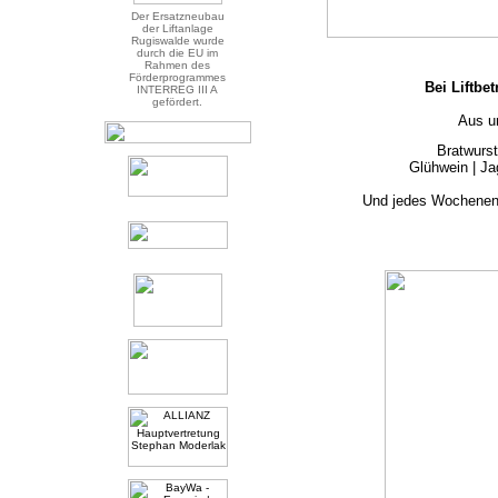
Der Ersatzneubau
der Liftanlage
Rugiswalde wurde
durch die EU im
Rahmen des
Förderprogrammes
Bei Liftbet
INTERREG III A
gefördert.
Aus u
Bratwurs
Glühwein | Jag
Und jedes Wochenend