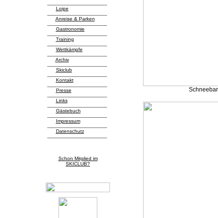
Loipe
Anreise & Parken
Gastronomie
Training
Wettkämpfe
Archiv
Skiclub
Kontakt
Schneebar 
Presse
Links
Gästebuch
Impressum
Datenschutz
Schon Mitglied im
SKICLUB?