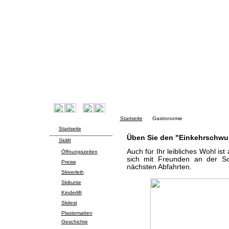
Startseite
Gastronomie
Startseite
Üben Sie den "Einkehrschwu
Skilift
Auch für Ihr leibliches Wohl ist
Öffnungszeiten
sich mit Freunden an der Sc
Preise
nächsten Abfahrten.
Skiverleih
Skikurse
Kinderlift
Skitest
Plastematten
Geschichte