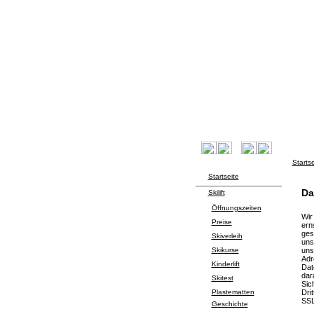
Startse
Startseite
Da
Skilift
Öffnungszeiten
Wir
Preise
ern
ges
Skiverleih
uns
Skikurse
uns
Adr
Kinderlift
Dat
dar
Skitest
Sic
Plastematten
Dri
SSL
Geschichte