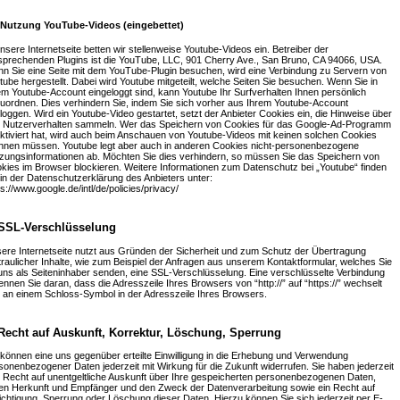
 Nutzung YouTube-Videos (eingebettet)
unsere Internetseite betten wir stellenweise Youtube-Videos ein. Betreiber der
sprechenden Plugins ist die YouTube, LLC, 901 Cherry Ave., San Bruno, CA 94066, USA.
n Sie eine Seite mit dem YouTube-Plugin besuchen, wird eine Verbindung zu Servern von
tube hergestellt. Dabei wird Youtube mitgeteilt, welche Seiten Sie besuchen. Wenn Sie in
em Youtube-Account eingeloggt sind, kann Youtube Ihr Surfverhalten Ihnen persönlich
uordnen. Dies verhindern Sie, indem Sie sich vorher aus Ihrem Youtube-Account
loggen. Wird ein Youtube-Video gestartet, setzt der Anbieter Cookies ein, die Hinweise über
 Nutzerverhalten sammeln. Wer das Speichern von Cookies für das Google-Ad-Programm
ktiviert hat, wird auch beim Anschauen von Youtube-Videos mit keinen solchen Cookies
hnen müssen. Youtube legt aber auch in anderen Cookies nicht-personenbezogene
zungsinformationen ab. Möchten Sie dies verhindern, so müssen Sie das Speichern von
kies im Browser blockieren. Weitere Informationen zum Datenschutz bei „Youtube“ finden
 in der Datenschutzerklärung des Anbieters unter:
ps://www.google.de/intl/de/policies/privacy/
 SSL-Verschlüsselung
ere Internetseite nutzt aus Gründen der Sicherheit und zum Schutz der Übertragung
traulicher Inhalte, wie zum Beispiel der Anfragen aus unserem Kontaktformular, welches Sie
uns als Seiteninhaber senden, eine SSL-Verschlüsselung. Eine verschlüsselte Verbindung
ennen Sie daran, dass die Adresszeile Ihres Browsers von “http://” auf “https://” wechselt
 an einem Schloss-Symbol in der Adresszeile Ihres Browsers.
 Recht auf Auskunft, Korrektur, Löschung, Sperrung
 können eine uns gegenüber erteilte Einwilligung in die Erhebung und Verwendung
sonenbezogener Daten jederzeit mit Wirkung für die Zukunft widerrufen. Sie haben jederzeit
 Recht auf unentgeltliche Auskunft über Ihre gespeicherten personenbezogenen Daten,
en Herkunft und Empfänger und den Zweck der Datenverarbeitung sowie ein Recht auf
ichtigung, Sperrung oder Löschung dieser Daten. Hierzu können Sie sich jederzeit per E-