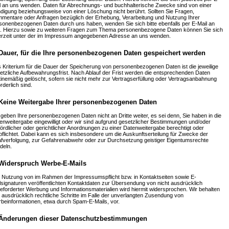
l an uns wenden. Daten für Abrechnungs- und buchhalterische Zwecke sind von einer
digung beziehungsweise von einer Löschung nicht berührt. Sollten Sie Fragen,
mentare oder Anfragen bezüglich der Erhebung, Verarbeitung und Nutzung Ihrer
sonenbezogenen Daten durch uns haben, wenden Sie sich bitte ebenfalls per E-Mail an
. Hierzu sowie zu weiteren Fragen zum Thema personenbezogene Daten können Sie sich
erzeit unter der im Impressum angegebenen Adresse an uns wenden.
 Dauer, für die Ihre personenbezogenen Daten gespeichert werden
 Kriterium für die Dauer der Speicherung von personenbezogenen Daten ist die jeweilige
etzliche Aufbewahrungsfrist. Nach Ablauf der Frist werden die entsprechenden Daten
tinemäßig gelöscht, sofern sie nicht mehr zur Vertragserfüllung oder Vertragsanbahnung
rderlich sind.
 Keine Weitergabe Ihrer personenbezogenen Daten
 geben Ihre personenbezogenen Daten nicht an Dritte weiter, es sei denn, Sie haben in die
enweitergabe eingewilligt oder wir sind aufgrund gesetzlicher Bestimmungen und/oder
ördlicher oder gerichtlicher Anordnungen zu einer Datenweitergabe berechtigt oder
pflichtet. Dabei kann es sich insbesondere um die Auskunftserteilung für Zwecke der
afverfolgung, zur Gefahrenabwehr oder zur Durchsetzung geistiger Eigentumsrechte
deln.
 Widerspruch Werbe-E-Mails
 Nutzung von im Rahmen der Impressumspflicht bzw. in Kontaktseiten sowie E-
lsignaturen veröffentlichten Kontaktdaten zur Übersendung von nicht ausdrücklich
eforderter Werbung und Informationsmaterialien wird hiermit widersprochen. Wir behalten
 ausdrücklich rechtliche Schritte im Falle der unverlangten Zusendung von
beinformationen, etwa durch Spam-E-Mails, vor.
 Änderungen dieser Datenschutzbestimmungen