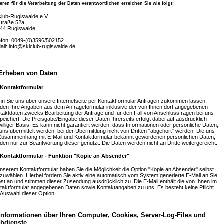
ren für die Verarbeitung der Daten verantwortlichen erreichen Sie wie folgt:
club-Rugiswalde e.V.
straße 52a
44 Rugiswalde
efon: 0049-(0)3596/502152
ail: info@skiclub-rugiswalde.de
 Erheben von Daten
 Kontaktformular
n Sie uns über unsere Internetseite per Kontaktformular Anfragen zukommen lassen,
den Ihre Angaben aus dem Anfrageformular inklusive der von Ihnen dort angegebenen
taktdaten zwecks Bearbeitung der Anfrage und für den Fall von Anschlussfragen bei uns
peichert. Die Preisgabe/Eingabe dieser Daten Ihrerseits erfolgt dabei auf ausdrücklich
iwilliger Basis. Es kann nicht garantiert werden, dass Informationen oder persönliche Daten,
 uns übermittelt werden, bei der Übermittlung nicht von Dritten "abgehört" werden. Die uns
Zusammenhang mit E-Mail und Kontaktformular bekannt gewordenen persönlichen Daten,
den nur zur Beantwortung dieser genutzt. Die Daten werden nicht an Dritte weitergereicht.
 Kontaktformular - Funktion "Kopie an Absender"
unserem Kontaktformular haben Sie die Möglichkeit die Option "Kopie an Absender" selbst
zuwählen. Hierbei fordern Sie aktiv eine automatisch vom System generierte E-Mail an Sie
bst an und stimmen dieser Zusendung ausdrücklich zu. Die E-Mail enthält die von Ihnen im
taktformular angegebenen Daten sowie Kontaktangaben zu uns. Es besteht keine Pflicht
 Auswahl dieser Option.
 Informationen über Ihren Computer, Cookies, Server-Log-Files und
bdienste