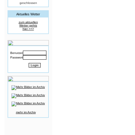
geschlossen
Aktuelles Wetter
zum aktuellen
Wetter gehts
hier >>>
Benutzer
Passwort
mehr im Archiv