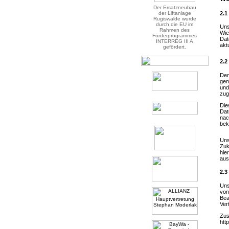
Der Ersatzneubau
2.1
der Liftanlage
Rugiswalde wurde
durch die EU im
Uns
Rahmen des
Wie
Förderprogrammes
Dat
INTERREG III A
akt
gefördert.
2.2
Der
gen
und
zug
Die
Dat
nac
bek
Uns
Zuk
hie
aus
2.3
Uns
von
Bea
Ver
Zus
htt