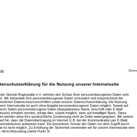
Donne
ite
tenschutzerklärung für die Nutzung unserer Internetseite
 der Skiclub-Rugiswalde e.V. nehmen den Schutz Ihrer personenbezogenen Daten sehr
st. Wir behandeln Ihre personenbezogenen Daten vertraulich und entsprechend der
etzlichen Datenschutzvorschriften sowie unserer Datenschutzerklärung. Die Nutzung
erer Internetseite ist auch ohne Angabe personenbezogener Daten möglich. Soweit auf
eren Seiten personenbezogene Daten (beispielsweise Name, Anschrift oder E-Mail-
essen) erhoben werden, erfolgt dies, soweit möglich, stets auf freiwilliger Basis. Diese
en werden ohne Ihre ausdrückliche Zustimmung nicht an Dritte weitergegeben. Wir weisen
auf hin, dass die Datenübertragung im Internet (z.B. bei der Kommunikation per E-Mail)
herheitslücken aufweisen kann. Ein lückenloser Schutz der Daten vor dem Zugriff durch
tte ist nicht möglich. Zu Erhöhung der Sicherheit verwenden wir für unsere Internetseite eine
-Verschlüsselung (siehe Punkt 3)