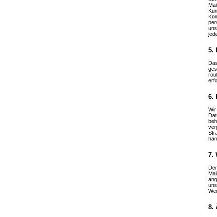
Mai
Kün
Kom
per
uns
jed
5.
Das
ges
rou
erfo
6.
Wir
Dat
beh
ver
Str
han
7.
Der
Mai
ang
uns
Wer
8.