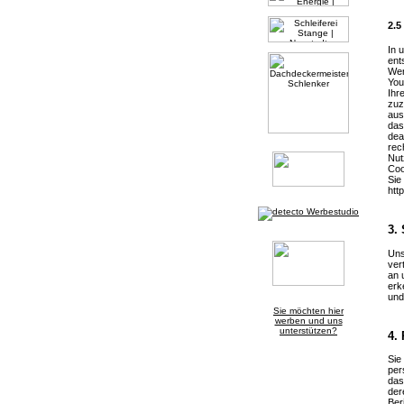
2.5
In 
ent
Wen
You
Ihr
zuz
aus
das
dea
rec
Nut
Coo
Sie
htt
3.
Uns
ver
an 
erk
und
Sie möchten hier
werben und uns
unterstützen?
4.
Sie
per
das
der
Ber