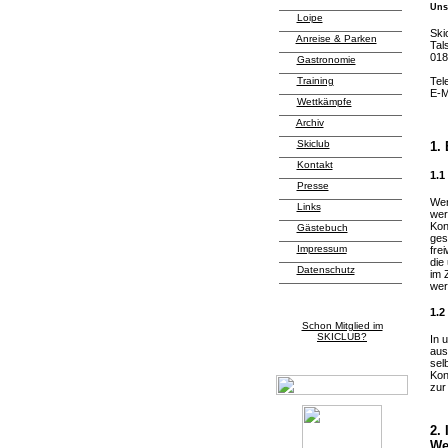
Unse
Loipe
Ski
Anreise & Parken
Tal
018
Gastronomie
Training
Tel
E-M
Wettkämpfe
Archiv
Skiclub
1.
Kontakt
1.1
Presse
Wen
Links
wer
Kon
Gästebuch
ges
Impressum
fre
die
Datenschutz
im 
wer
1.2
Schon Mitglied im
SKICLUB?
In 
aus
sel
Kon
zur
2.
We