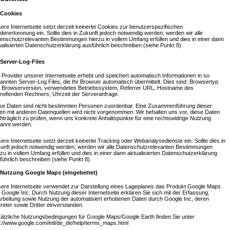
 Cookies
ere Internetseite setzt derzeit keinerlei Cookies zur benutzerspezifischen
dererkennung ein. Sollte dies in Zukunft jedoch notwendig werden, werden wir alle
enschutzrelevanten Bestimmungen hierzu in vollem Umfang erfüllen und dies in einer dann
ualisierten Datenschutzerklärung ausführlich beschreiben (siehe Punkt 8).
 Server-Log-Files
 Provider unserer Internetseite erhebt und speichert automatisch Informationen in so
annten Server-Log Files, die Ihr Browser automatisch übermittelt. Dies sind: Browsertyp
 Browserversion, verwendetes Betriebssystem, Referrer URL, Hostname des
reifenden Rechners, Uhrzeit der Serveranfrage.
se Daten sind nicht bestimmten Personen zuordenbar. Eine Zusammenführung dieser
en mit anderen Datenquellen wird nicht vorgenommen. Wir behalten uns vor, diese Daten
hträglich zu prüfen, wenn uns konkrete Anhaltspunkte für eine rechtswidrige Nutzung
annt werden.
ere Internetseite setzt derzeit keinerlei Tracking oder Webanalysedienste ein. Sollte dies in
unft jedoch notwendig werden, werden wir alle Datenschutzrelevanten Bestimmungen
rzu in vollem Umfang erfüllen und dies in einer dann aktualisierten Datenschutzerklärung
führlich beschreiben (siehe Punkt 8).
 Nutzung Google Maps (eingebettet)
ere Internetseite verwendet zur Darstellung eines Lageplanes das Produkt Google Maps
 Google Inc. Durch Nutzung dieser Internetseite erklären Sie sich mit der Erfassung,
rbeitung sowie Nutzung der automatisiert erhobenen Daten durch Google Inc, deren
treter sowie Dritter einverstanden.
ätzliche Nutzungsbedingungen für Google Maps/Google Earth finden Sie unter
p://www.google.com/intl/de_de/help/terms_maps.html