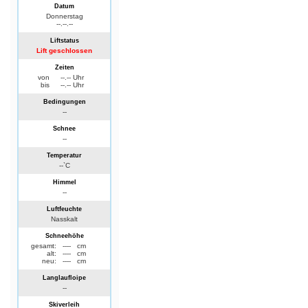
Datum
Donnerstag
--.--.--
Liftstatus
Lift geschlossen
Zeiten
von
--.-- Uhr
bis
--.-- Uhr
Bedingungen
--
Schnee
--
Temperatur
--`C
Himmel
--
Luftfeuchte
Nasskalt
Schneehöhe
gesamt:
----
cm
alt:
----
cm
neu:
----
cm
Langlaufloipe
--
Skiverleih